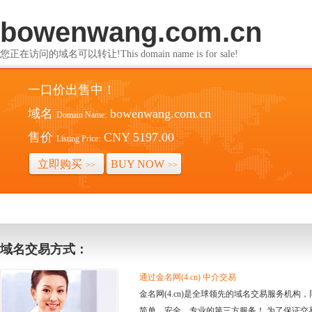
bowenwang.com.cn
您正在访问的域名可以转让!This domain name is for sale!
一口价出售中！
域名
bowenwang.com.cn
Domain Name:
售价
CNY 5197.00
Listing Price:
立即购买
BUY NOW
>>
>>
域名交易方式：
通过金名网(4.cn) 中介交易
金名网(4.cn)是全球领先的域名交易服务机
简单、安全、专业的第三方服务！ 为了保证交