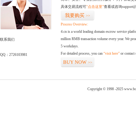
具体交易流程可
“点击这里”
查看或咨询support@
我要购买
>>
Process Overview:
4.cn is a world leading domain escrow service plat
million RMB transaction volume every year. We promi
联系我们
5 workdays.
For detailed process, you can
“visit here”
or contact
QQ：2726103981
BUY NOW
>>
Copyright © 1998 -2025 www.bo